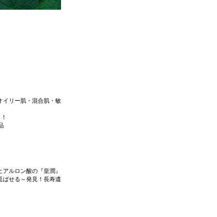
オイリー肌・混合肌・敏
！！
品
ヒアルロン酸の『皇潤』
延ばせる～発見！長寿遺