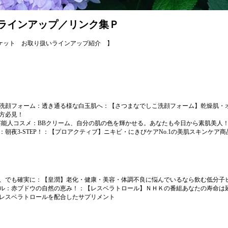
ラインアップ／リンク集Ｐ
ケット お取り扱いラインアップ紹介 】
洗顔フォーム：透き通る様な白玉肌へ
：【さつまなでしこ洗顔フォーム】乾燥肌・
方必見！
芸能人コスメ
：BBクリーム、自分の肌の色を輝かせる。あなたも今日から素肌美人
朝夜3-STEP！
：【プロアクティブ】ニキビ・にきびケアNo.1の美肌スキンケア商
、でも確実に
：【皇潤】老化・健康・美容・体調不良に悩んでいるなら飲む低分子
ル：赤ブドウの自然の恵み！
：【レスベラトロール】ＮＨＫの番組あなたの寿命は
レスベラトロールを配合したサプリメント