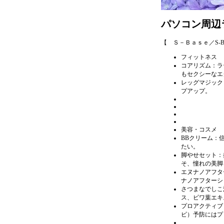
パソコン周辺
【 Ｓ－Ｂａｓｅ／S-
フィットネス
コアリズム：ラ
もセクシーなエ
レッグマジック
プアップ。
美容・コスメ
BBクリーム：
たい。
脚やせセット：
そ、憧れの美脚
エヌナノアフタ
ナノアフターシ
さつまなでしこ
ス、ビワ葉エキ
プロアクティブ：
ビ）予防にはプ