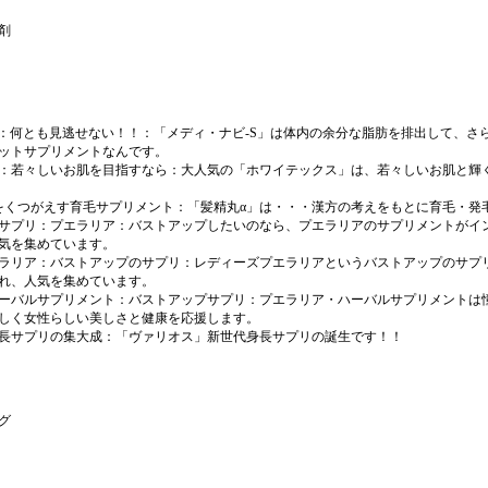
剤
S：何とも見逃せない！！
：「メディ・ナビ-S」は体内の余分な脂肪を排出して、さ
ットサプリメントなんです。
：若々しいお肌を目指すなら
：大人気の「ホワイテックス」は、若々しいお肌と輝
をくつがえす育毛サプリメント
：「髪精丸α」は・・・漢方の考えをもとに育毛・発
サプリ：プエラリア
：バストアップしたいのなら、プエラリアのサプリメントがイ
気を集めています。
ラリア：バストアップのサプリ
：レディーズプエラリアというバストアップのサプ
れ、人気を集めています。
ーバルサプリメント：バストアップサプリ
：プエラリア・ハーバルサプリメントは
しく女性らしい美しさと健康を応援します。
長サプリの集大成
：「ヴァリオス」新世代身長サプリの誕生です！！
グ