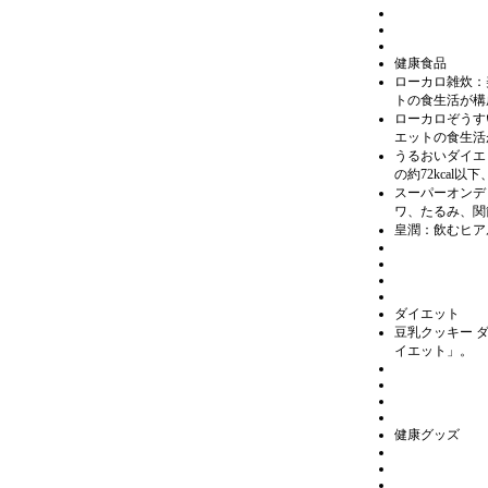
健康食品
ローカロ雑炊：
トの食生活が構
ローカロぞうす
エットの食生活
うるおいダイエ
の約72kcal
スーパーオンデ
ワ、たるみ、関
皇潤：飲むヒア
ダイエット
豆乳クッキー 
イエット」。
健康グッズ