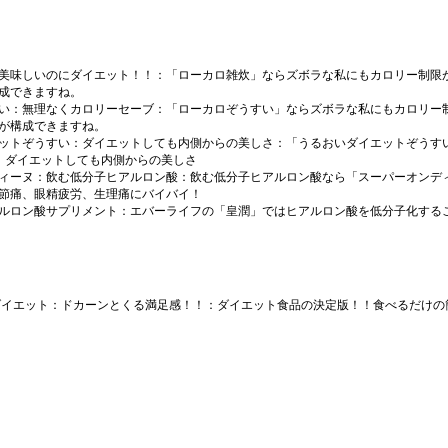
美味しいのにダイエット！！
：「ローカロ雑炊」ならズボラな私にもカロリー制限
成できますね。
い：無理なくカロリーセーブ
：「ローカロぞうすい」ならズボラな私にもカロリー
が構成できますね。
ットぞうすい：ダイエットしても内側からの美しさ
：「うるおいダイエットぞうす
以下、ダイエットしても内側からの美しさ
ィーヌ：飲む低分子ヒアルロン酸
：飲む低分子ヒアルロン酸なら「スーパーオンデ
節痛、眼精疲労、生理痛にバイバイ！
ルロン酸サプリメント
：エバーライフの「皇潤」ではヒアルロン酸を低分子化する
ダイエット：ドカーンとくる満足感！！
：ダイエット食品の決定版！！食べるだけの