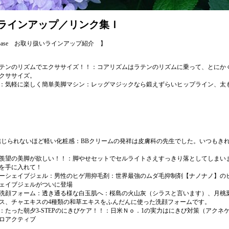
ラインアップ／リンク集Ｉ
Base お取り扱いラインアップ紹介 】
テンのリズムでエクササイズ！！
：コアリズムはラテンのリズムに乗って、とにか
クササイズ。
：気軽に楽しく簡単美脚マシン
：レッグマジックなら鍛えずらいヒップライン、太
信じられないほど軽い化粧感
：BBクリームの発祥は皮膚科の先生でした。いつもき
羨望の美脚が欲しい！！
：脚やせセットでセルライトさえすっきり落としてしまい
を手に入れて！
ーシェイブジェル：男性のヒゲ用抑毛剤
：世界最強のムダ毛抑制剤【ナノナノ】の
ェイブジェルがついに登場
洗顔フォーム：透き通る様な白玉肌へ
：桜島の火山灰（シラスと言います）、月桃
ス、チャエキスの4種類の和草エキスをふんだんに使った洗顔フォームです。
たった朝夕3-STEPのにきびケア！！
：日米Ｎｏ．1の実力はにきび対策（アクネ
ロアクティブ