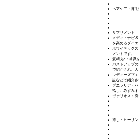
ヘアケア・育毛
サプリメント
メディ・ナビ-
を高めるダイエ
ホワイテックス
メントです。
髪精丸α：常識
バストアップの
で紹介され、人
レディーズプエ
誌などで紹介さ
プエラリア・ハ
指し、みずみず
ヴァリオス：身
癒し・ヒーリン