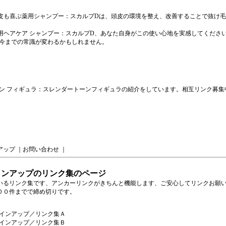
皮も喜ぶ薬用シャンプー
：スカルプDは、頭皮の環境を整え、改善することで抜け
用ヘアケア シャンプー
：スカルプD、あなた自身がこの使い心地を実感してくださ
今までの常識が変わるかもしれません。
ン フィギュラ
：スレンダートーンフィギュラの紹介をしています。相互リンク募集
アップ
｜
お問い合わせ
｜
インアップのリンク集のページ
いるリンク集です、アンカーリンクがきちんと機能します、ご安心してリンクお願
００件までで締め切りです。
インアップ／リンク集Ａ
インアップ／リンク集Ｂ