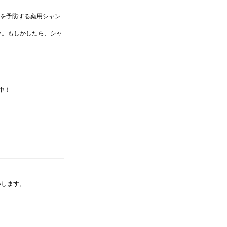
毛を予防する薬用シャン
い。もしかしたら、シャ
中！
いします。