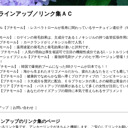
ラインアップ／リンク集ＡＣ
ル
【プチモール】：レスベラトロールが長寿に関わっているサーチュイン遺伝子（SI
モール】：ロゲインの発毛効果は、主成分であるミノキシジルの持つ血管拡張作用
プチモール】：カークランドがミノキシジル剤で人気！
モール】：薬用凌駕の発毛力と発毛効果が凄いと評判です。
【プチモール】：人気の理由は厚生省認可で注目の機能性成分であるL－シトルリン
ーシェイブジェル
【プチモール】：最強抑毛剤ナノナノのヒゲ用バージョン登場！
！
プチモール】：韓国で爆発的ブームになったBBクリームが日本でも！！
プチモール】：海から生まれたオリゴメールだから、疲れたあなたをとっても癒し
【プチモール】：健康的でなめらかな肌へ導くプロアクティブの「コンビネーショ
【プチモール】：３大成分を贅沢に配合、ＥＧプラセンタの美しさの秘密は黄金の
ラリア
【プチモール】：バストアップの効果があるとして多くの女性が注目してい
【プチモール】：あなたのサイズアップの期待に本気で答えられるサプリメント
アップ
｜
お問い合わせ
｜
インアップのリンク集のページ
いるリンク集です、アンカーリンクがきちんと機能します、ご安心してリンクお願