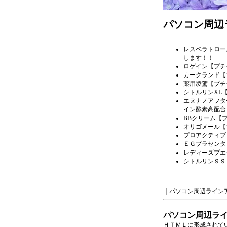
パソコン周辺
レスベラトロー
します！！
ロゲイン
【プチ
カークランド
【
薬用凌駕
【プチ
シトルリンXL
エヌナノアフタ
イン酵素高配合
BBクリーム
【
オリゴメール
【
プロアクティブ
ＥＧプラセンタ
レディーズプエ
シトルリン９９
｜
パソコン周辺ライン
パソコン周辺ラ
ＨＴＭＬに形成されて