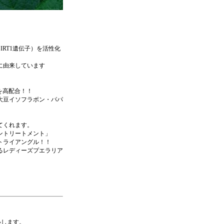
RT1遺伝子）を活性化
に由来しています
を高配合！！
大豆イソフラボン・パパ
てくれます。
ントリートメント」
トライアングル！！
るレディーズプエラリア
いします。